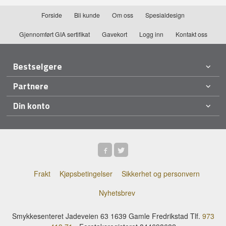
Forside
Bli kunde
Om oss
Spesialdesign
Gjennomført GIA sertifikat
Gavekort
Logg inn
Kontakt oss
Bestselgere
Partnere
Din konto
Frakt
Kjøpsbetingelser
Sikkerhet og personvern
Nyhetsbrev
Smykkesenteret Jadeveien 63 1639 Gamle Fredrikstad Tlf.
973