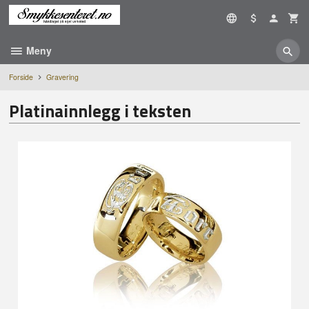
Gå
til
innholdet
Meny
Forside
Gravering
Platinainnlegg i teksten