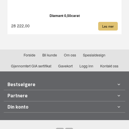
Diamant 0,50carat
28 222,00
Les mer
Forside
Bli kunde
Om oss
Spesialdesign
Gjennomført GIA sertifikat
Gavekort
Logg inn
Kontakt oss
Bestselgere
Partnere
Din konto