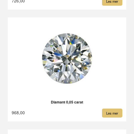
726,00
Les mer
Diamant 0,05 carat
968,00
Les mer