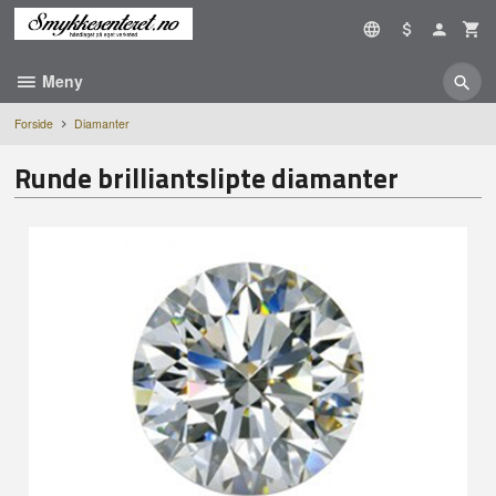
Gå
til
innholdet
Meny
Forside
Diamanter
Runde brilliantslipte diamanter