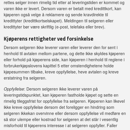
rettes selger innen rimelig tid etter at leveringstiden er kommet og
varen ikke er levert. Dersom varen er betalt med kredittkort, kan
kjøperen også velge å reklamere og sende kravdirekte til
kredittyter (kredittkortselskapet). Meldingen til selgeren eller
kredittyter bør være skriftlig (e-post, telefaks eller brev).
Kjøperens rettigheter ved forsinkelse
Dersom selgeren ikke leverer varen eller leverer den for sent i
henhold til avtalen mellom partene, og dette ikke skyldes kjøperen
eller forhold på kjøperens side, kan kjøperen i henhold til reglene i
forbrukerkjøpslovens kapittel 5 etter omstendighetene holde
kjøpesummen tilbake, kreve oppfyllelse, heve avtalen og kreve
erstatning fra selgeren.
Oppfyllelse
: Dersom selgeren ikke leverer varen på
leveringstidspunktet, kan kjøperen fastholde kjøpet og sette en
rimelig tileggsfrist for oppfyllelse fra selgeren. Kjøperen kan likevel
ikke kreve oppfyllelse dersom det foreligger en hindring som
selgeren ikkekan overvinne eller dersom oppfyllelse vil medføre en
så stor ulempe eller kostnad for selgeren at det står i vesentlig
misforhold til kjøperens interesse i at selgeren oppfyller. Faller