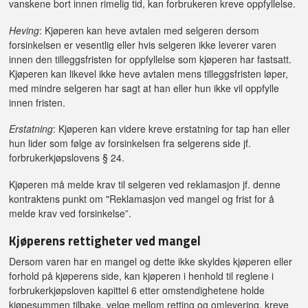
vanskene bort innen rimelig tid, kan forbrukeren kreve oppfyllelse.
Heving
: Kjøperen kan heve avtalen med selgeren dersom
forsinkelsen er vesentlig eller hvis selgeren ikke leverer varen
innen den tilleggsfristen for oppfyllelse som kjøperen har fastsatt.
Kjøperen kan likevel ikke heve avtalen mens tilleggsfristen løper,
med mindre selgeren har sagt at han eller hun ikke vil oppfylle
innen fristen.
Erstatning
: Kjøperen kan videre kreve erstatning for tap han eller
hun lider som følge av forsinkelsen fra selgerens side jf.
forbrukerkjøpslovens § 24.
Kjøperen må melde krav til selgeren ved reklamasjon jf. denne
kontraktens punkt om "Reklamasjon ved mangel og frist for å
melde krav ved forsinkelse”.
Kjøperens rettigheter ved mangel
Dersom varen har en mangel og dette ikke skyldes kjøperen eller
forhold på kjøperens side, kan kjøperen i henhold til reglene i
forbrukerkjøpsloven kapittel 6 etter omstendighetene holde
kjøpesummen tilbake, velge mellom retting og omlevering, kreve