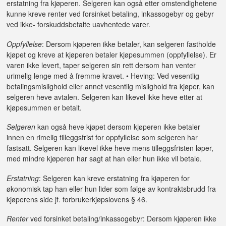
erstatning fra kjøperen. Selgeren kan også etter omstendighetene
kunne kreve renter ved forsinket betaling, inkassogebyr og gebyr
ved ikke- forskuddsbetalte uavhentede varer.
Oppfyllelse
: Dersom kjøperen ikke betaler, kan selgeren fastholde
kjøpet og kreve at kjøperen betaler kjøpesummen (oppfyllelse). Er
varen ikke levert, taper selgeren sin rett dersom han venter
urimelig lenge med å fremme kravet. • Heving: Ved vesentlig
betalingsmislighold eller annet vesentlig mislighold fra kjøper, kan
selgeren heve avtalen. Selgeren kan likevel ikke heve etter at
kjøpesummen er betalt.
Selgeren
kan også heve kjøpet dersom kjøperen ikke betaler
innen en rimelig tilleggsfrist for oppfyllelse som selgeren har
fastsatt. Selgeren kan likevel ikke heve mens tilleggsfristen løper,
med mindre kjøperen har sagt at han eller hun ikke vil betale.
Erstatning
: Selgeren kan kreve erstatning fra kjøperen for
økonomisk tap han eller hun lider som følge av kontraktsbrudd fra
kjøperens side jf. forbrukerkjøpslovens § 46.
Renter
ved forsinket betaling/inkassogebyr: Dersom kjøperen ikke