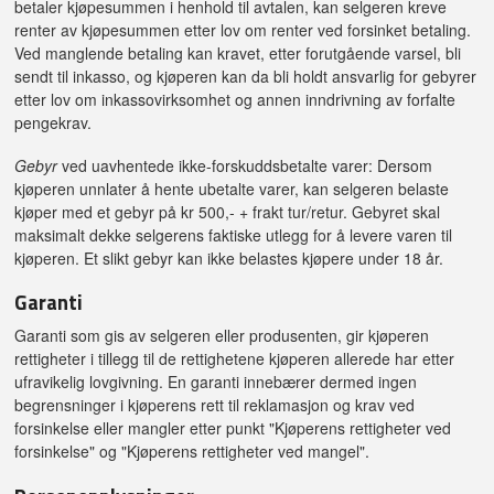
betaler kjøpesummen i henhold til avtalen, kan selgeren kreve
renter av kjøpesummen etter lov om renter ved forsinket betaling.
Ved manglende betaling kan kravet, etter forutgående varsel, bli
sendt til inkasso, og kjøperen kan da bli holdt ansvarlig for gebyrer
etter lov om inkassovirksomhet og annen inndrivning av forfalte
pengekrav.
Gebyr
ved uavhentede ikke-forskuddsbetalte varer: Dersom
kjøperen unnlater å hente ubetalte varer, kan selgeren belaste
kjøper med et gebyr på kr 500,- + frakt tur/retur. Gebyret skal
maksimalt dekke selgerens faktiske utlegg for å levere varen til
kjøperen. Et slikt gebyr kan ikke belastes kjøpere under 18 år.
Garanti
Garanti som gis av selgeren eller produsenten, gir kjøperen
rettigheter i tillegg til de rettighetene kjøperen allerede har etter
ufravikelig lovgivning. En garanti innebærer dermed ingen
begrensninger i kjøperens rett til reklamasjon og krav ved
forsinkelse eller mangler etter punkt "Kjøperens rettigheter ved
forsinkelse" og "Kjøperens rettigheter ved mangel".