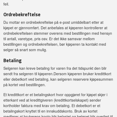
feil.
Ordrebekreftelse
Du mottar en ordrebekreftelse på e-post umiddelbart etter at
kjøpet er gjennomført. Det anbefales at kjøperen kontrollerer at
ordrebekreftelsen stemmer overens med bestillingen med hensyn
til antall, varetype, pris osv. Er det ikke samsvar mellom
bestillingen og ordrebekreftelsen, bør kjøperen ta kontakt med
selger så snart som mulig.
Betaling
Selgeren kan kreve betaling for varen fra det tidspunkt den blir
sendt fra selgeren til kjøperen.Dersom kjøperen bruker kredittkort
eller debetkort ved betaling, kan selgeren reservere kjøpesummen
på kortet ved bestillingen.
Et kredittkort er et betalingskort hvor oppgjøret for kjøpet skjer i
etterkant ved at kredittgiveren (kredittkortselskapet) sender
kortholder faktura med krav om betaling. Et debetkort er et
betalingskort knyttet til en innskuddskonto. Bruk av kortet
medfører at brukerens konto blir belastet og beløpet blir overført til