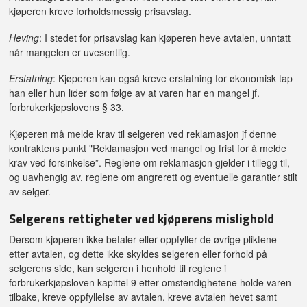
kjøperen kreve forholdsmessig prisavslag.
Heving
: I stedet for prisavslag kan kjøperen heve avtalen, unntatt
når mangelen er uvesentlig.
Erstatning
: Kjøperen kan også kreve erstatning for økonomisk tap
han eller hun lider som følge av at varen har en mangel jf.
forbrukerkjøpslovens § 33.
Kjøperen må melde krav til selgeren ved reklamasjon jf denne
kontraktens punkt "Reklamasjon ved mangel og frist for å melde
krav ved forsinkelse”. Reglene om reklamasjon gjelder i tillegg til,
og uavhengig av, reglene om angrerett og eventuelle garantier stilt
av selger.
Selgerens rettigheter ved kjøperens mislighold
Dersom kjøperen ikke betaler eller oppfyller de øvrige pliktene
etter avtalen, og dette ikke skyldes selgeren eller forhold på
selgerens side, kan selgeren i henhold til reglene i
forbrukerkjøpsloven kapittel 9 etter omstendighetene holde varen
tilbake, kreve oppfyllelse av avtalen, kreve avtalen hevet samt