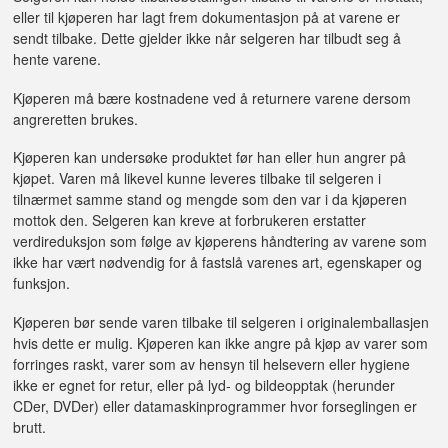
eller til kjøperen har lagt frem dokumentasjon på at varene er
sendt tilbake. Dette gjelder ikke når selgeren har tilbudt seg å
hente varene.
Kjøperen må bære kostnadene ved å returnere varene dersom
angreretten brukes.
Kjøperen kan undersøke produktet før han eller hun angrer på
kjøpet. Varen må likevel kunne leveres tilbake til selgeren i
tilnærmet samme stand og mengde som den var i da kjøperen
mottok den. Selgeren kan kreve at forbrukeren erstatter
verdireduksjon som følge av kjøperens håndtering av varene som
ikke har vært nødvendig for å fastslå varenes art, egenskaper og
funksjon.
Kjøperen bør sende varen tilbake til selgeren i originalemballasjen
hvis dette er mulig. Kjøperen kan ikke angre på kjøp av varer som
forringes raskt, varer som av hensyn til helsevern eller hygiene
ikke er egnet for retur, eller på lyd- og bildeopptak (herunder
CDer, DVDer) eller datamaskinprogrammer hvor forseglingen er
brutt.