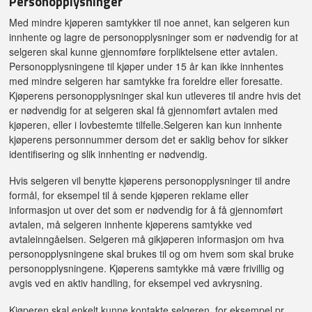
Personopplysninger
Med mindre kjøperen samtykker til noe annet, kan selgeren kun
innhente og lagre de personopplysninger som er nødvendig for at
selgeren skal kunne gjennomføre forpliktelsene etter avtalen.
Personopplysningene til kjøper under 15 år kan ikke innhentes
med mindre selgeren har samtykke fra foreldre eller foresatte.
Kjøperens personopplysninger skal kun utleveres til andre hvis det
er nødvendig for at selgeren skal få gjennomført avtalen med
kjøperen, eller i lovbestemte tilfelle.Selgeren kan kun innhente
kjøperens personnummer dersom det er saklig behov for sikker
identifisering og slik innhenting er nødvendig.
Hvis selgeren vil benytte kjøperens personopplysninger til andre
formål, for eksempel til å sende kjøperen reklame eller
informasjon ut over det som er nødvendig for å få gjennomført
avtalen, må selgeren innhente kjøperens samtykke ved
avtaleinngåelsen. Selgeren må gikjøperen informasjon om hva
personopplysningene skal brukes til og om hvem som skal bruke
personopplysningene. Kjøperens samtykke må være frivillig og
avgis ved en aktiv handling, for eksempel ved avkrysning.
Kjøperen skal enkelt kunne kontakte selgeren, for eksempel pr