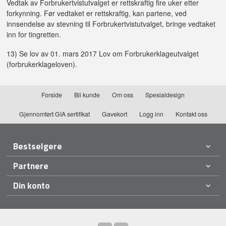
Vedtak av Forbrukertvistutvalget er rettskraftig fire uker etter
forkynning. Før vedtaket er rettskraftig, kan partene, ved
innsendelse av stevning til Forbrukertvistutvalget, bringe vedtaket
inn for tingretten.
13) Se lov av 01. mars 2017 Lov om Forbrukerklageutvalget
(forbrukerklageloven).
Forside
Bli kunde
Om oss
Spesialdesign
Gjennomført GIA sertifikat
Gavekort
Logg inn
Kontakt oss
Bestselgere
Partnere
Din konto