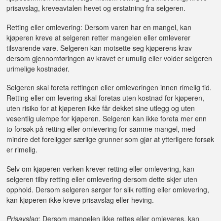
prisavslag, kreveavtalen hevet og erstatning fra selgeren.
Retting eller omlevering: Dersom varen har en mangel, kan
kjøperen kreve at selgeren retter mangelen eller omleverer
tilsvarende vare. Selgeren kan motsette seg kjøperens krav
dersom gjennomføringen av kravet er umulig eller volder selgeren
urimelige kostnader.
Selgeren skal foreta rettingen eller omleveringen innen rimelig tid.
Retting eller om levering skal foretas uten kostnad for kjøperen,
uten risiko for at kjøperen ikke får dekket sine utlegg og uten
vesentlig ulempe for kjøperen. Selgeren kan ikke foreta mer enn
to forsøk på retting eller omlevering for samme mangel, med
mindre det foreligger særlige grunner som gjør at ytterligere forsøk
er rimelig.
Selv om kjøperen verken krever retting eller omlevering, kan
selgeren tilby retting eller omlevering dersom dette skjer uten
opphold. Dersom selgeren sørger for slik retting eller omlevering,
kan kjøperen ikke kreve prisavslag eller heving.
Prisavslag
: Dersom mangelen ikke rettes eller omleveres, kan