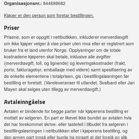
Organisasjonsnr.:
844698682
Kjøper er den person som foretar bestillingen.
Priser
Prisene, som er oppgitt i nettbutikken, inkluderer merverdiavgift
om ikke kjøper velger å vise priser uten mva eller er registrert som
bruker fra et land utenfor Norge. Opplysninger om de totale
kostnadene kjøperen skal betale, inklusive alle avgifter
(merverdiavgift, toll, og lignende) og leveringskostnader (frakt,
porto, fakturagebyr, emballasje med videre) samt spesifisering av
de enkelte elementene i totalprisen, gis i bestillingsløsningen før
bestilling er foretatt. (Vareleveranser til utlandet, Svalbard eller Jan
Mayen skal selges uten tillegg av merverdiavgift.)
Avtaleinngåelse
Avtalen er bindende for begge parter når kjøperens bestilling er
mottatt av selgeren. En part er likevel ikke bundet av avtalen hvis
det har forekommet skrive- eller tastefeil i tilbudet fra selgeren i
bestillingsløsningen i nettbutikken eller i kjøperens bestilling, og
den annen part innså eller burde ha innsett at det forelå en slik