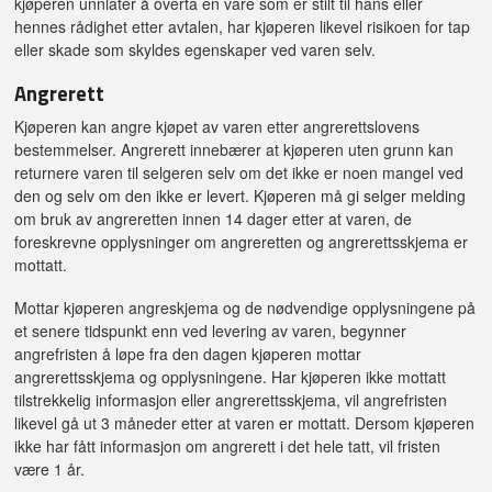
kjøperen unnlater å overta en vare som er stilt til hans eller
hennes rådighet etter avtalen, har kjøperen likevel risikoen for tap
eller skade som skyldes egenskaper ved varen selv.
Angrerett
Kjøperen kan angre kjøpet av varen etter angrerettslovens
bestemmelser. Angrerett innebærer at kjøperen uten grunn kan
returnere varen til selgeren selv om det ikke er noen mangel ved
den og selv om den ikke er levert. Kjøperen må gi selger melding
om bruk av angreretten innen 14 dager etter at varen, de
foreskrevne opplysninger om angreretten og angrerettsskjema er
mottatt.
Mottar kjøperen angreskjema og de nødvendige opplysningene på
et senere tidspunkt enn ved levering av varen, begynner
angrefristen å løpe fra den dagen kjøperen mottar
angrerettsskjema og opplysningene. Har kjøperen ikke mottatt
tilstrekkelig informasjon eller angrerettsskjema, vil angrefristen
likevel gå ut 3 måneder etter at varen er mottatt. Dersom kjøperen
ikke har fått informasjon om angrerett i det hele tatt, vil fristen
være 1 år.