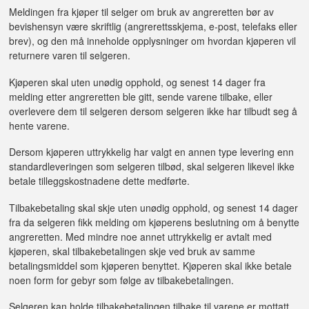
Meldingen fra kjøper til selger om bruk av angreretten bør av
bevishensyn være skriftlig (angrerettsskjema, e-post, telefaks eller
brev), og den må inneholde opplysninger om hvordan kjøperen vil
returnere varen til selgeren.
Kjøperen skal uten unødig opphold, og senest 14 dager fra
melding etter angreretten ble gitt, sende varene tilbake, eller
overlevere dem til selgeren dersom selgeren ikke har tilbudt seg å
hente varene.
Dersom kjøperen uttrykkelig har valgt en annen type levering enn
standardleveringen som selgeren tilbød, skal selgeren likevel ikke
betale tilleggskostnadene dette medførte.
Tilbakebetaling skal skje uten unødig opphold, og senest 14 dager
fra da selgeren fikk melding om kjøperens beslutning om å benytte
angreretten. Med mindre noe annet uttrykkelig er avtalt med
kjøperen, skal tilbakebetalingen skje ved bruk av samme
betalingsmiddel som kjøperen benyttet. Kjøperen skal ikke betale
noen form for gebyr som følge av tilbakebetalingen.
Selgeren kan holde tilbakebetalingen tilbake til varene er mottatt,