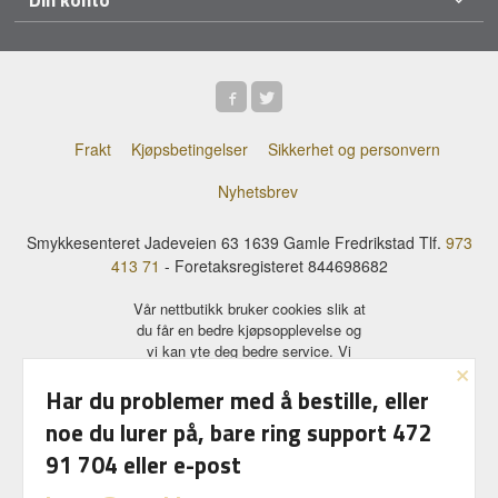
Frakt
Kjøpsbetingelser
Sikkerhet og personvern
Nyhetsbrev
Smykkesenteret Jadeveien 63 1639 Gamle Fredrikstad Tlf.
973
413 71
- Foretaksregisteret 844698682
Vår nettbutikk bruker cookies slik at
du får en bedre kjøpsopplevelse og
vi kan yte deg bedre service. Vi
×
bruker cookies hovedsaklig til å
lagre innloggingsdetaljer og huske
Har du problemer med å bestille, eller
hva du har puttet i handlekurven
noe du lurer på, bare ring support 472
din. Fortsett å bruke siden som
normalt om du godtar dette.
Les
91 704 eller e-post
mer
eller
endre innstillinger for