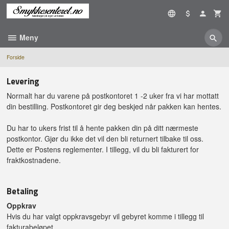
Gå
til
innholdet
Meny
Forside
Levering
Normalt har du varene på postkontoret 1 -2 uker fra vi har mottatt
din bestilling. Postkontoret gir deg beskjed når pakken kan hentes.
Du har to ukers frist til å hente pakken din på ditt nærmeste
postkontor. Gjør du ikke det vil den bli returnert tilbake til oss.
Dette er Postens reglementer. I tillegg, vil du bli fakturert for
fraktkostnadene.
Betaling
Oppkrav
Hvis du har valgt oppkravsgebyr vil gebyret komme i tillegg til
fakturabeløpet.