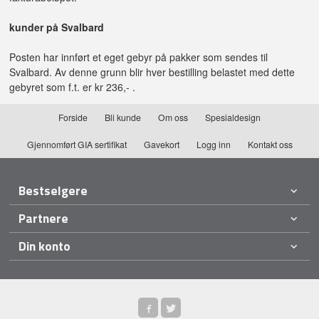
kunder på Svalbard
Posten har innført et eget gebyr på pakker som sendes til
Svalbard. Av denne grunn blir hver bestilling belastet med dette
gebyret som f.t. er kr 236,- .
Forside
Bli kunde
Om oss
Spesialdesign
Gjennomført GIA sertifikat
Gavekort
Logg inn
Kontakt oss
Bestselgere
Partnere
Din konto