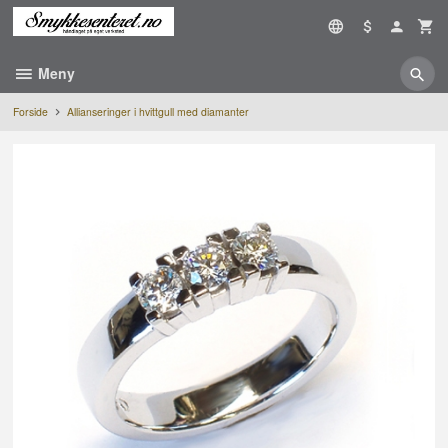
Gå
til
innholdet
Meny
Forside
Allianseringer i hvittgull med diamanter