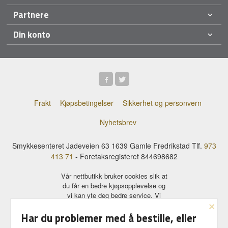
Partnere
Din konto
Frakt
Kjøpsbetingelser
Sikkerhet og personvern
Nyhetsbrev
Smykkesenteret Jadeveien 63 1639 Gamle Fredrikstad Tlf.
973
413 71
- Foretaksregisteret 844698682
Vår nettbutikk bruker cookies slik at
du får en bedre kjøpsopplevelse og
vi kan yte deg bedre service. Vi
×
bruker cookies hovedsaklig til å
lagre innloggingsdetaljer og huske
Har du problemer med å bestille, eller
hva du har puttet i handlekurven