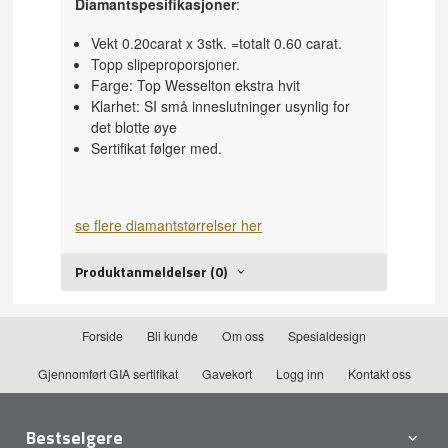
Diamantspesifikasjoner
:
Vekt 0.20carat x 3stk. =totalt 0.60 carat.
Topp slipeproporsjoner.
Farge: Top Wesselton ekstra hvit
Klarhet: SI små inneslutninger usynlig for
det blotte øye
Sertifikat følger med.
se flere diamantstørrelser her
Produktanmeldelser (0)
Forside
Bli kunde
Om oss
Spesialdesign
Gjennomført GIA sertifikat
Gavekort
Logg inn
Kontakt oss
Bestselgere