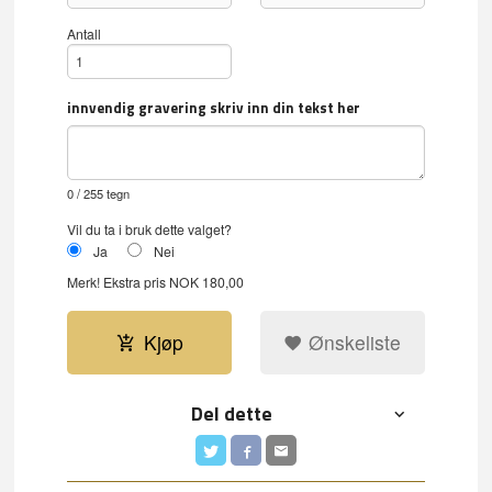
Antall
innvendig gravering skriv inn din tekst her
0
/ 255 tegn
Vil du ta i bruk dette valget?
Ja
Nei
Merk!
Ekstra pris NOK 180,00
Kjøp
Ønskeliste
Del dette