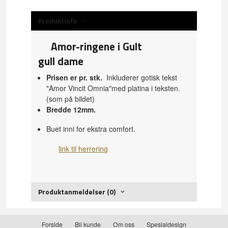
Produktinfo
Amor-ringene i Gult
gull dame
Prisen er pr. stk.
Inkluderer gotisk tekst
"Amor Vincit Omnia"med platina i teksten.
(som på bildet)
Bredde 12mm.
Buet inni for ekstra comfort.
link til herrering
Produktanmeldelser (0)
Forside
Bli kunde
Om oss
Spesialdesign