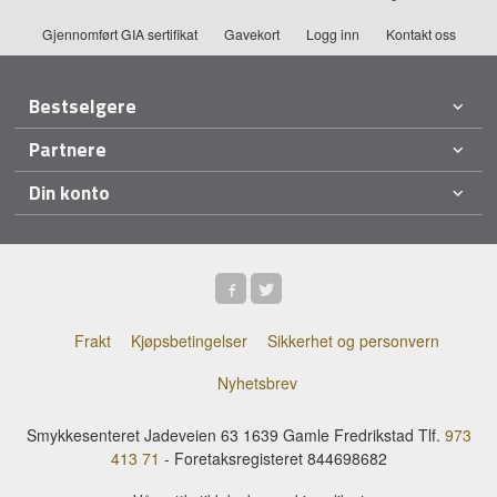
Gjennomført GIA sertifikat
Gavekort
Logg inn
Kontakt oss
Bestselgere
Partnere
Din konto
Frakt
Kjøpsbetingelser
Sikkerhet og personvern
Nyhetsbrev
Smykkesenteret Jadeveien 63 1639 Gamle Fredrikstad Tlf.
973
413 71
- Foretaksregisteret 844698682