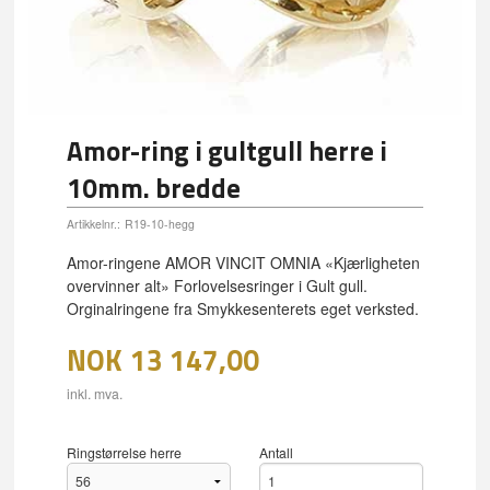
Amor-ring i gultgull herre i
10mm. bredde
Artikkelnr.:
R19-10-hegg
Amor-ringene AMOR VINCIT OMNIA «Kjærligheten
overvinner alt» Forlovelsesringer i Gult gull.
Orginalringene fra Smykkesenterets eget verksted.
NOK
13 147,00
inkl. mva.
Ringstørrelse herre
Antall