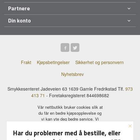
Partnere
Din konto
Frakt
Kjøpsbetingelser
Sikkerhet og personvern
Nyhetsbrev
Smykkesenteret Jadeveien 63 1639 Gamle Fredrikstad Tlf.
973
413 71
- Foretaksregisteret 844698682
Vår nettbutikk bruker cookies slik at
du får en bedre kjøpsopplevelse og
vi kan yte deg bedre service. Vi
×
bruker cookies hovedsaklig til å
Har du problemer med å bestille, eller
lagre innloggingsdetaljer og huske
hva du har puttet i handlekurven