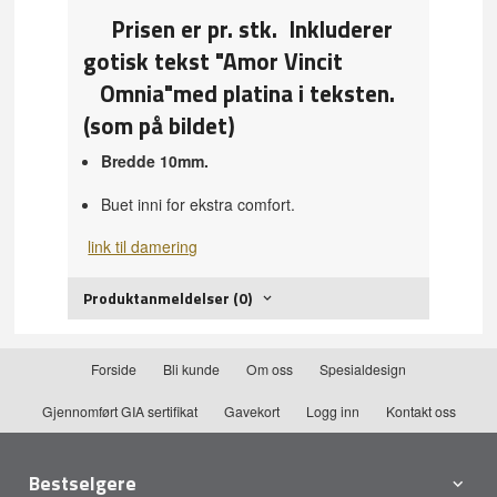
Prisen er pr. stk.
Inkluderer
gotisk tekst "Amor Vincit
Omnia"med platina i teksten.
(som på bildet)
Bredde 10mm.
Buet inni for ekstra comfort.
link til damering
Produktanmeldelser (0)
Forside
Bli kunde
Om oss
Spesialdesign
Gjennomført GIA sertifikat
Gavekort
Logg inn
Kontakt oss
Bestselgere