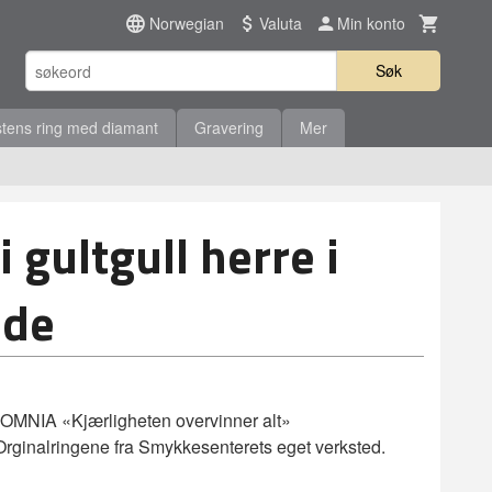
Norwegian
Valuta
Min konto
Søk
tens ring med diamant
Gravering
Mer
 gultgull herre i
dde
MNIA «Kjærligheten overvinner alt»
. Orginalringene fra Smykkesenterets eget verksted.