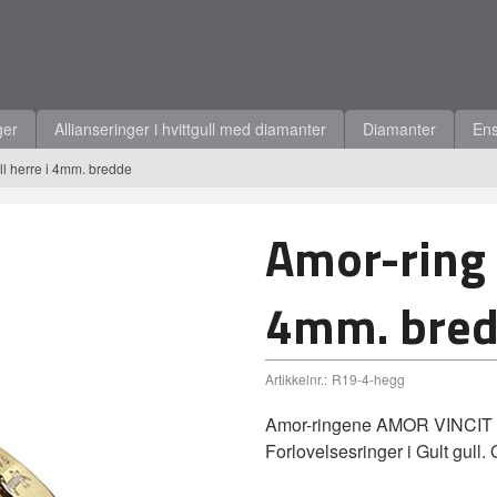
ger
Allianseringer i hvittgull med diamanter
Diamanter
Ens
ull herre i 4mm. bredde
Amor-ring i
4mm. bre
Artikkelnr.:
R19-4-hegg
Amor-ringene AMOR VINCIT O
Forlovelsesringer i Gult gull