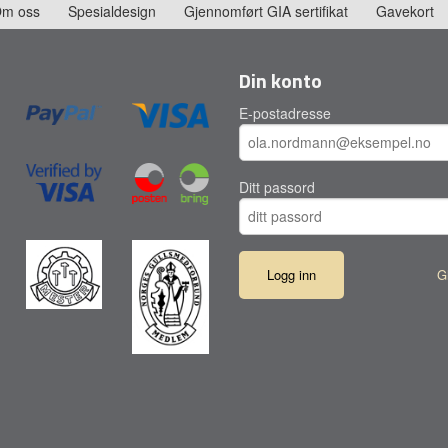
m oss
Spesialdesign
Gjennomført GIA sertifikat
Gavekort
Din konto
E-postadresse
Ditt passord
G