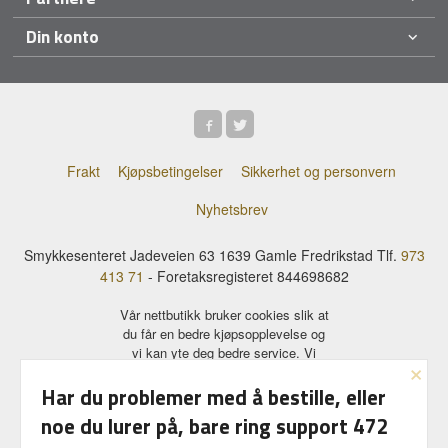
Din konto
Frakt
Kjøpsbetingelser
Sikkerhet og personvern
Nyhetsbrev
Smykkesenteret Jadeveien 63 1639 Gamle Fredrikstad Tlf.
973
413 71
- Foretaksregisteret 844698682
Vår nettbutikk bruker cookies slik at
du får en bedre kjøpsopplevelse og
vi kan yte deg bedre service. Vi
×
bruker cookies hovedsaklig til å
lagre innloggingsdetaljer og huske
Har du problemer med å bestille, eller
hva du har puttet i handlekurven
noe du lurer på, bare ring support 472
din. Fortsett å bruke siden som
normalt om du godtar dette.
Les