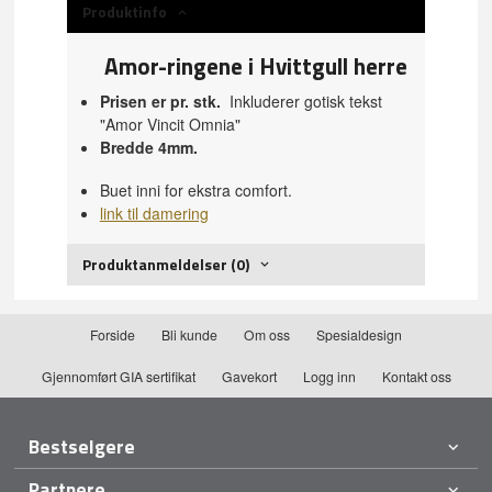
Produktinfo
Amor-ringene i Hvittgull herre
Prisen er pr. stk.
Inkluderer gotisk tekst
"Amor Vincit Omnia"
Bredde 4mm.
Buet inni for ekstra comfort.
link til damering
Produktanmeldelser (0)
Forside
Bli kunde
Om oss
Spesialdesign
Gjennomført GIA sertifikat
Gavekort
Logg inn
Kontakt oss
Bestselgere
Partnere