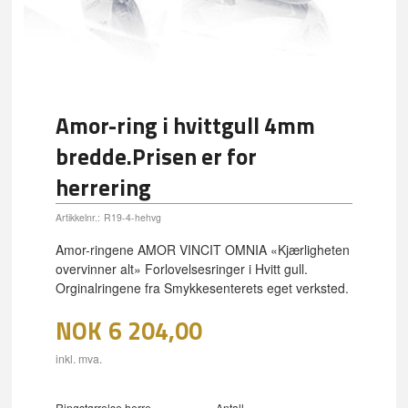
Amor-ring i hvittgull 4mm
bredde.Prisen er for
herrering
Artikkelnr.:
R19-4-hehvg
Amor-ringene AMOR VINCIT OMNIA «Kjærligheten
overvinner alt» Forlovelsesringer i Hvitt gull.
Orginalringene fra Smykkesenterets eget verksted.
NOK
6 204,00
inkl. mva.
Ringstørrelse herre
Antall