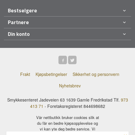
Bestselgere
Partnere
Din konto
Frakt
Kjøpsbetingelser
Sikkerhet og personvern
Nyhetsbrev
Smykkesenteret Jadeveien 63 1639 Gamle Fredrikstad Tlf.
973
413 71
- Foretaksregisteret 844698682
Vår nettbutikk bruker cookies slik at
du får en bedre kjøpsopplevelse og
vi kan yte deg bedre service. Vi
×
bruker cookies hovedsaklig til å