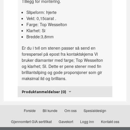
Tillegg for montering.
Slipeform: hjerte
Vekt: 0,15carat .
Farge: Top Wesselton
Klarhet: Si
Bredde:3,8mm
Er du i tvil om stenen passer så send en
forespørsel på epost fra kontaktskjema Vi
bruker diamanter med farge; Top Wesselton
og klarhet; SI. Dette er pene stener med fin
brilliantsliping og gode proporsjoner som gir
maksimal ild og brillians.
Produktanmeldelser (0)
Forside
Bli kunde
Om oss
Spesialdesign
Gjennomført GIA sertifikat
Gavekort
Logg inn
Kontakt oss