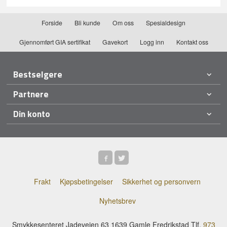
Forside
Bli kunde
Om oss
Spesialdesign
Gjennomført GIA sertifikat
Gavekort
Logg inn
Kontakt oss
Bestselgere
Partnere
Din konto
Frakt
Kjøpsbetingelser
Sikkerhet og personvern
Nyhetsbrev
Smykkesenteret Jadeveien 63 1639 Gamle Fredrikstad Tlf.
973