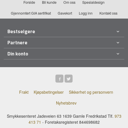
Forside
Bli kunde
Om oss
Spesialdesign
Gjennomført GIA sertifikat
Gavekort
Logg inn
Kontakt oss
Bestselgere
Partnere
Din konto
Frakt
Kjøpsbetingelser
Sikkerhet og personvern
Nyhetsbrev
Smykkesenteret Jadeveien 63 1639 Gamle Fredrikstad Tlf.
973
413 71
- Foretaksregisteret 844698682