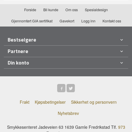
Forside
Bli kunde
Om oss
Spesialdesign
Gjennomført GIA sertifikat
Gavekort
Logg inn
Kontakt oss
Bestselgere
Partnere
Din konto
Frakt
Kjøpsbetingelser
Sikkerhet og personvern
Nyhetsbrev
Smykkesenteret Jadeveien 63 1639 Gamle Fredrikstad Tlf.
973