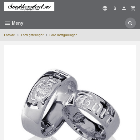
Gå
til
innholdet
Meny
Forside
Lord gifteringer
Lord hvittgullringer